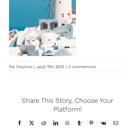
Par
Delphine
|
août 11th, 2023
|
0 commentaire
Share This Story, Choose Your
Platform!
Facebook
X
Reddit
LinkedIn
WhatsApp
Tumblr
Pinterest
Vk
Email