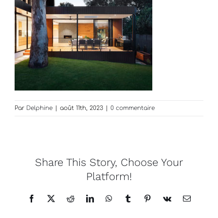
Par
Delphine
|
août 11th, 2023
|
0 commentaire
Share This Story, Choose Your
Platform!
Facebook
X
Reddit
LinkedIn
WhatsApp
Tumblr
Pinterest
Vk
Email